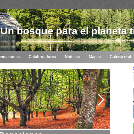
Un bosque para el planeta t
Donaciones
Colaboradores
Noticias
Mapas
Galería mult