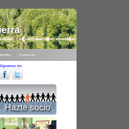
ierra
imedia
Contacto
Síguenos en:
Hazte socio