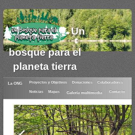
Un
bosque para el
planeta tierra
Proyectos y Objetivos
Donaciones
Colaboradores
La ONG
Noticias
Mapas
Contacto
Galería multimedia